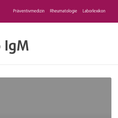
Präventivmedizin
Rheumatologie
Laborlexikon
9 IgM