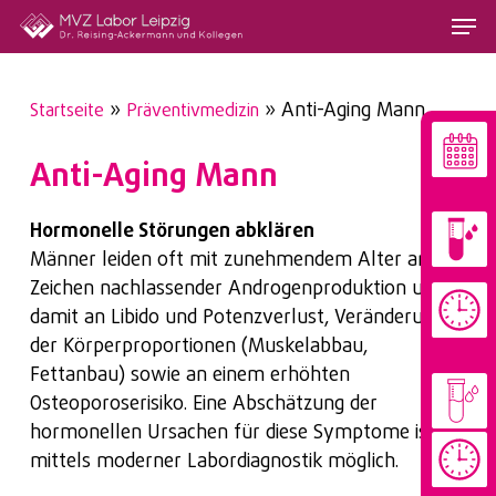
Skip
Menu
to
main
content
»
»
Anti-Aging Mann
Startseite
Präventivmedizin
Anti-Aging Mann
Hormonelle Störungen abklären
Männer leiden oft mit zunehmendem Alter an den
Zeichen nachlassender Androgenproduktion und
damit an Libido und Potenzverlust, Veränderung
der Körperproportionen (Muskelabbau,
Fettanbau) sowie an einem erhöhten
Osteoporoserisiko. Eine Abschätzung der
hormonellen Ursachen für diese Symptome ist
mittels moderner Labordiagnostik möglich.