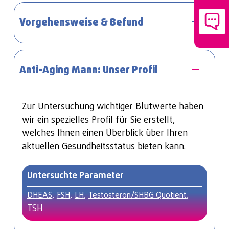
Vorgehensweise & Befund
Gerne beraten wir Sie umfassend zu unserem
Anti-Aging Mann: Unser Profil
Check-Up und stellen Ihnen ggfs. zusätzlich
für Sie abgestimmte Laboranalysen
zusammen. Wir sind von Anfang an für Sie da
Zur Untersuchung wichtiger Blutwerte haben
und bieten Ihnen eine 1:1 Betreuung während
wir ein spezielles Profil für Sie erstellt,
Ihres Aufenthaltes bei uns. Die
welches Ihnen einen Überblick über Ihren
Probenentnahme erfolgt mittels einer
aktuellen Gesundheitsstatus bieten kann.
Blutentnahme. Auch im Anschluss an Ihren
Termin stehen wir Ihnen weiterhin für Fragen
Untersuchte Parameter
zur Verfügung und unterstützen Sie bei der
Befundinterpretation.
,
,
,
,
DHEAS
FSH
LH
Testosteron/SHBG Quotient
TSH