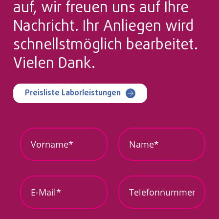
auf, wir freuen uns auf Ihre
Nachricht. Ihr Anliegen wird
schnellstmöglich bearbeitet.
Vielen Dank.
Preisliste Laborleistungen
A
V
N
n
o
a
l
r
m
i
n
e
e
a
*
g
m
*
E
T
e
e
-
e
n
*
M
l
*
*
a
e
E
i
f
-