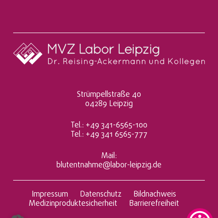
a
h
m
e
*
Strümpellstraße 40
04289 Leipzig
Tel.: +49 341-6565-100
Tel.: +49 341 6565-777
Mail:
blutentnahme@labor-leipzig.de
Impressum
Datenschutz
Bildnachweis
Medizinproduktesicherheit
Barrierefreiheit