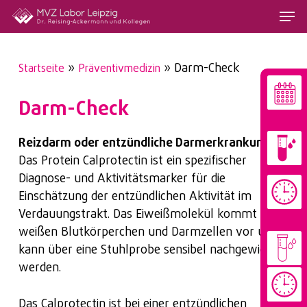
Skip
Menu
to
main
content
»
»
Darm-Check
Startseite
Präventivmedizin
Darm-Check
Reizdarm oder entzündliche Darmerkrankung?
Das Protein Calprotectin ist ein spezifischer
Diagnose- und Aktivitätsmarker für die
Einschätzung der entzündlichen Aktivität im
Verdauungstrakt. Das Eiweißmolekül kommt in
weißen Blutkörperchen und Darmzellen vor und
kann über eine Stuhlprobe sensibel nachgewiesen
werden.
Das Calprotectin ist bei einer entzündlichen