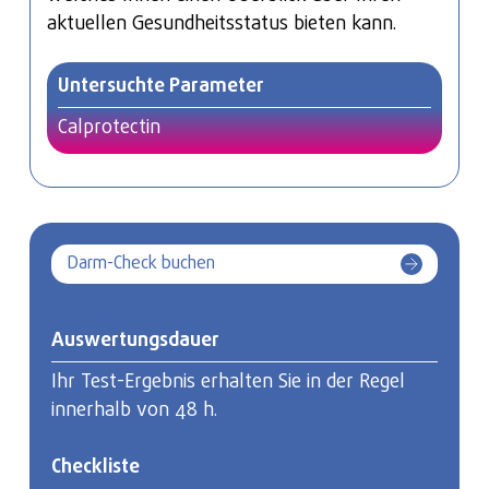
Probenentnahme erfolgt mittels einer
aktuellen Gesundheitsstatus bieten kann.
Blutentnahme. Auch im Anschluss an Ihren
Termin stehen wir Ihnen weiterhin für Fragen
Untersuchte Parameter
zur Verfügung und unterstützen Sie bei der
Befundinterpretation.
Calprotectin
Darm-Check buchen
Auswertungs­dauer
Ihr Test-Ergebnis erhalten Sie in der Regel
innerhalb von 48 h.
Checkliste