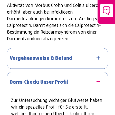
Aktivität von Morbus Crohn und Colitis ulcerosa
erhöht, aber auch bei infektiösen
Darmerkrankungen kommt es zum Anstieg von
Calprotectin. Damit eignet sich die Calprotectin-
Bestimmung ein Reizdarmsyndrom von einer
Darmentzündung abzugrenzen.
Vorgehensweise & Befund
Gerne beraten wir Sie umfassend zu unserem
Darm-Check: Unser Profil
Check-Up und stellen Ihnen ggfs. zusätzlich
für Sie abgestimmte Laboranalysen
zusammen. Wir sind von Anfang an für Sie da
Zur Untersuchung wichtiger Blutwerte haben
und bieten Ihnen eine 1:1 Betreuung während
wir ein spezielles Profil für Sie erstellt,
Ihres Aufenthaltes bei uns. Die
welches Ihnen einen Überblick über Ihren