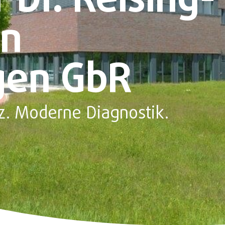
Dr. Reising-
n
gen GbR
. Moderne Diagnostik.