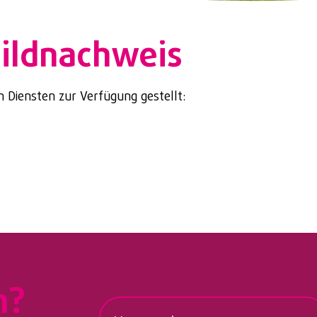
Bildnachweis
 Diensten zur Verfügung gestellt:
n?
V
o