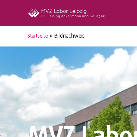
Skip
to
main
content
»
Bildnachweis
Startseite