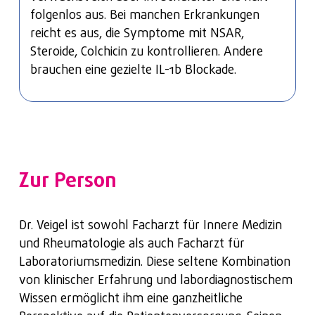
Kollagenosen sind nicht heilbar, aber meistens
folgenlos aus. Bei manchen Erkrankungen
mit Medikamenten (z. B. Immunsuppressiva,
Mit der richtigen Therapie lässt sich die
reicht es aus, die Symptome mit NSAR,
Biologika) und regelmäßigen Kontrollen gut zu
Vaskulitis leider nicht heilen, aber gut
Steroide, Colchicin zu kontrollieren. Andere
behandeln. Die Therapie richtet sich nach dem
behandeln. Eine Vielzahl an antientzündlichen
brauchen eine gezielte IL-1b Blockade.
Ausmaß der Erkrankung, welches von einem
Therapien steht zur Verfügung. Die Therapie
leichten Verlauf bis hin zu schweren
richtet sich nach der Form der Vaskulitis und
Organbeteiligungen reichen kann.
dem Schweregrad. Verschiedene Medikamente
(Immunsuppressiva) können in das
Immunsystem eingreifen. Bei sekundärer
Zur Person
Vaskulitis muss die Grunderkrankung
behandelt werden
Dr. Veigel ist sowohl Facharzt für Innere Medizin
und Rheumatologie als auch Facharzt für
Laboratoriumsmedizin. Diese seltene Kombination
von klinischer Erfahrung und labordiagnostischem
Wissen ermöglicht ihm eine ganzheitliche