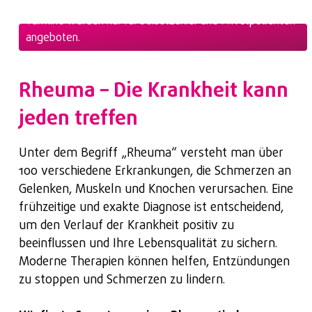
Eine Vorstellung ist nur mit vorheriger
Termine werden nur für Selbstzahler und Privatpatienten
Terminvereinbarung möglich, diese erfolgt
angeboten.
ausschließlich online.
Vor dem Termin können Sie normal essen und
Rheuma – Die Krankheit kann
trinken; ein nüchternes Erscheinen ist nicht
jeden treffen
erforderlich.
Bitte bringen Sie Ihre Versichertenkarte sowie
Unter dem Begriff „Rheuma“ versteht man über
– sofern vorhanden – Ihren
100 verschiedene Erkrankungen, die Schmerzen an
Medikamentenplan und Vorbefunde mit.
Gelenken, Muskeln und Knochen verursachen. Eine
frühzeitige und exakte Diagnose ist entscheidend,
um den Verlauf der Krankheit positiv zu
beeinflussen und Ihre Lebensqualität zu sichern.
Moderne Therapien können helfen, Entzündungen
zu stoppen und Schmerzen zu lindern.