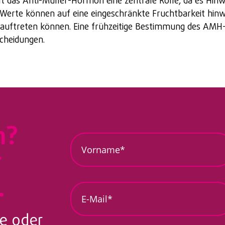
t das Anti-Müller-Hormon eine zentrale Rolle, da es Hinwei
-Werte können auf eine eingeschränkte Fruchtbarkeit hin
auftreten können. Eine frühzeitige Bestimmung des AMH-W
scheidungen.
n?
V
o
r
r
n
a
.
m
E
e
-
*
M
*
a
e oder
i