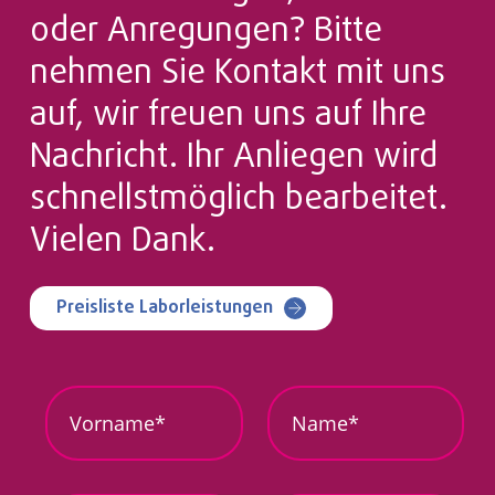
oder Anregungen? Bitte
nehmen Sie Kontakt mit uns
auf, wir freuen uns auf Ihre
Nachricht. Ihr Anliegen wird
schnellstmöglich bearbeitet.
Vielen Dank.
Preisliste Laborleistungen
S
V
N
t
o
a
a
r
m
n
n
e
d
a
*
o