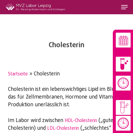
Skip
Menu
to
main
content
Cholesterin
»
Cholesterin
Startseite
Cholesterin ist ein lebenswichtiges Lipid im Blut,
das für Zellmembranen, Hormone und Vitamin-D-
Produktion unerlässlich ist.
Im Labor wird zwischen
(„gutes“
HDL-Cholesterin
Cholesterin) und
(„schlechtes“
LDL-Cholesterin