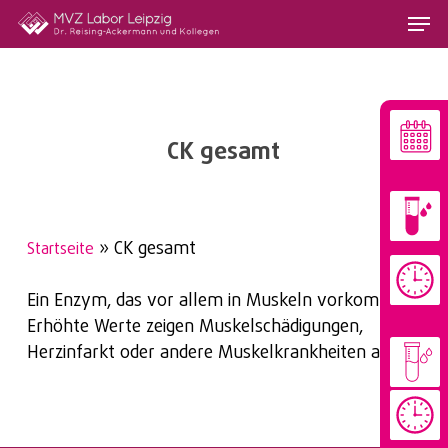
Skip
Menu
to
main
content
CK gesamt
»
CK gesamt
Startseite
Ein Enzym, das vor allem in Muskeln vorkommt.
Erhöhte Werte zeigen Muskelschädigungen,
Herzinfarkt oder andere Muskelkrankheiten an.