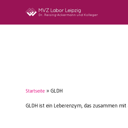
Skip
to
main
content
»
GLDH
Startseite
GLDH ist ein Leberenzym, das zusammen mit 