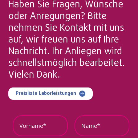
Haben Sie Fragen, Wünsche
oder Anregungen? Bitte
nehmen Sie Kontakt mit uns
auf, wir freuen uns auf Ihre
Nachricht. Ihr Anliegen wird
schnellstmöglich bearbeitet.
Vielen Dank.
Preisliste Laborleistungen
d
V
N
e
o
a
r
r
m
I
n
e
h