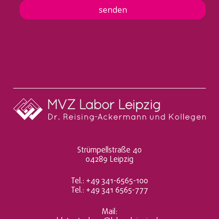
u
t
senden
t
e
n
t
n
a
h
m
e
*
Strümpellstraße 40
04289 Leipzig
Tel.: +49 341-6565-100
Tel.: +49 341 6565-777
Mail: