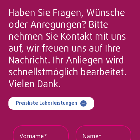
Haben Sie Fragen, Wünsche
oder Anregungen? Bitte
nehmen Sie Kontakt mit uns
auf, wir freuen uns auf Ihre
Nachricht. Ihr Anliegen wird
schnellstmöglich bearbeitet.
Vielen Dank.
Preisliste Laborleistungen
T
V
N
e
o
a
l
r
m