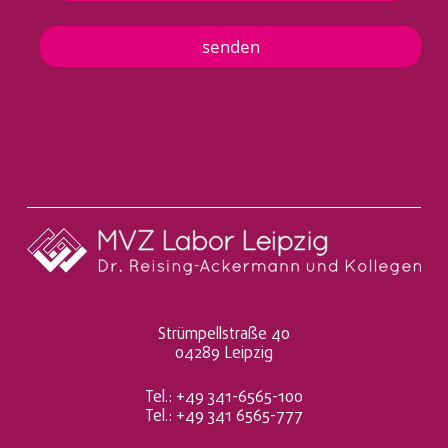
r
l
h
e
u
t
senden
s
t
s
e
e
n
t
n
a
h
m
e
*
Strümpellstraße 40
04289 Leipzig
Tel.: +49 341-6565-100
Tel.: +49 341 6565-777