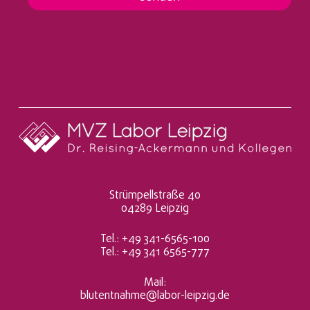
e
n
t
n
a
h
m
e
*
Strümpellstraße 40
04289 Leipzig
Tel.: +49 341-6565-100
Tel.: +49 341 6565-777
Mail:
blutentnahme@labor-leipzig.de