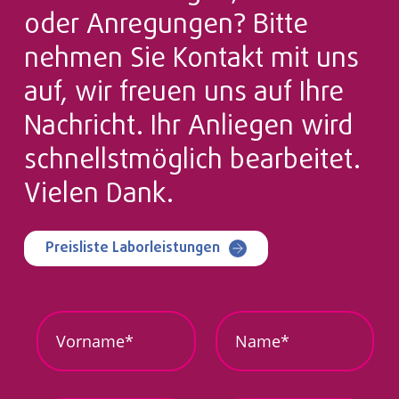
oder Anregungen? Bitte
nehmen Sie Kontakt mit uns
auf, wir freuen uns auf Ihre
Nachricht. Ihr Anliegen wird
schnellstmöglich bearbeitet.
Vielen Dank.
Preisliste Laborleistungen
I
V
N
h
o
a
r
r
m
B
n
e
l
a
*
u