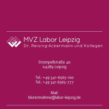
n
t
n
a
h
m
e
*
Strümpellstraße 40
04289 Leipzig
Tel.: +49 341-6565-100
Tel.: +49 341 6565-777
Mail:
blutentnahme@labor-leipzig.de