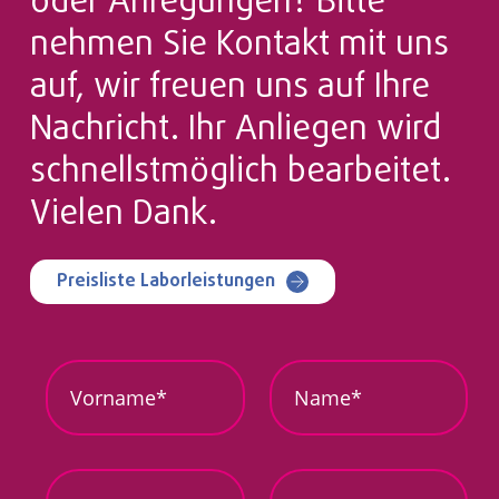
oder Anregungen? Bitte
nehmen Sie Kontakt mit uns
auf, wir freuen uns auf Ihre
Nachricht. Ihr Anliegen wird
schnellstmöglich bearbeitet.
Vielen Dank.
Preisliste Laborleistungen
*
V
N
d
o
a
e
r
m
r
n
e
a
*
m
*
E
T
e
-
e