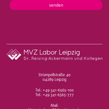
u
t
senden
t
e
n
t
n
a
h
m
e
*
Strümpellstraße 40
04289 Leipzig
Tel.: +49 341-6565-100
Tel.: +49 341 6565-777
Mail: