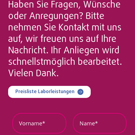
Haben Sie Fragen, Wünsche
oder Anregungen? Bitte
nehmen Sie Kontakt mit uns
auf, wir freuen uns auf Ihre
Nachricht. Ihr Anliegen wird
schnellstmöglich bearbeitet.
Vielen Dank.
Preisliste Laborleistungen
M
V
N
e
o
a
i
r
m
n
n
e
V