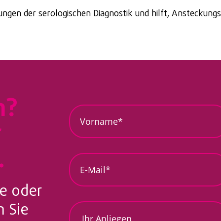
gen der serologischen Diagnostik und hilft, Ansteckungsri
n?
V
o
r
r
n
a
.
m
E
e
-
*
M
*
a
e oder
i
l
 Sie
I
-
h